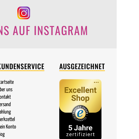
NS AUF INSTAGRAM
KUNDENSERVICE
AUSGEZEICHNET
tartseite
ber uns
ontakt
ersand
ahlung
erkzettel
ein Konto
log