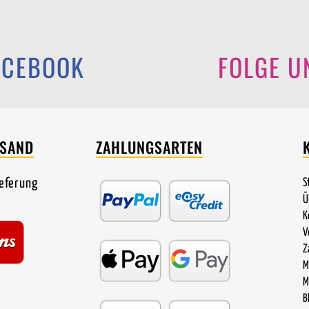
ACEBOOK
FOLGE U
RSAND
ZAHLUNGSARTEN
ieferung
S
Ü
K
V
Z
M
M
B