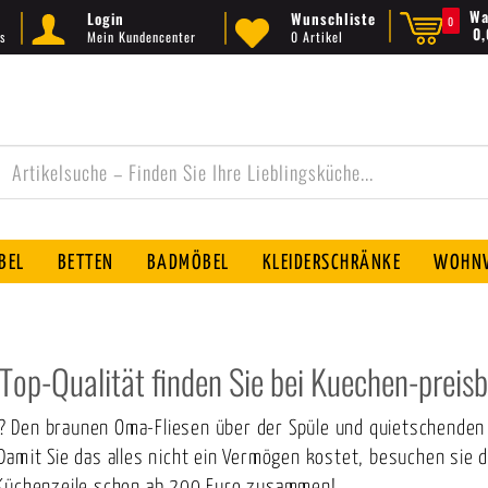
Wa
Login
Wunschliste
0
0
s
Mein Kundencenter
0 Artikel
BEL
BETTEN
BADMÖBEL
KLEIDERSCHRÄNKE
WOHNW
op-Qualität finden Sie bei Kuechen-preis
ung? Den braunen Oma-Fliesen über der Spüle und quietschend
 Damit Sie das alles nicht ein Vermögen kostet, besuchen sie
e Küchenzeile schon ab 200 Euro zusammen!