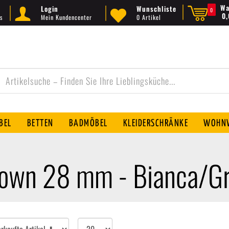
Wa
Login
Wunschliste
0
0
s
Mein Kundencenter
0 Artikel
BEL
BETTEN
BADMÖBEL
KLEIDERSCHRÄNKE
WOHNW
Brown 28 mm - Bianca/G
Artikel