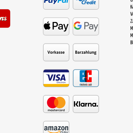
Ü
K
V
Z
M
M
B