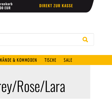
renkorb
DIREKT ZUR KASSE
,00 EUR
ÄNDE & KOMMODEN
TISCHE
SALE
rey/Rose/Lara