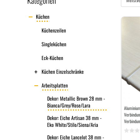
Kategorien
Küchen
Küchenzeilen
Singleküchen
Eck-Küchen
Küchen Einzelschränke
Arbeitsplatten
Dekor: Metallic Brown 28 mm -
Bianca/Grey/Rose/Lara
Aluminium
Verbindun
Dekor: Eiche Artisan 38 mm -
Verbindun
Eko White/Stilo/Siena/Aria
Dekor: Eiche Lancelot 38 mm -