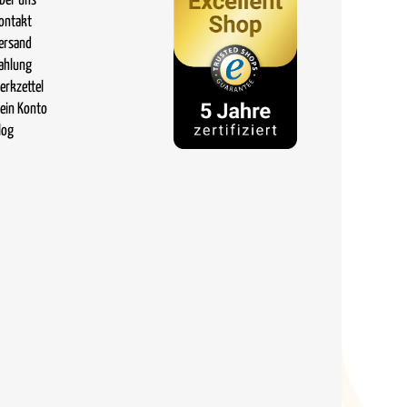
ber uns
ontakt
ersand
ahlung
erkzettel
ein Konto
log