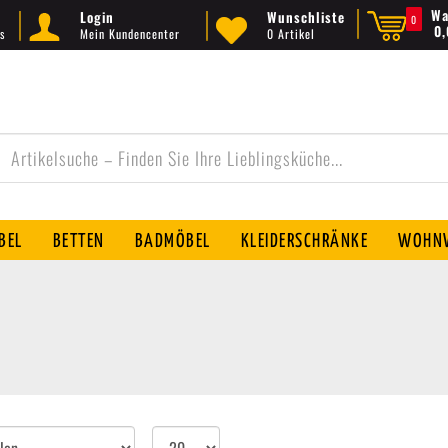
Wa
Login
Wunschliste
0
0
s
Mein Kundencenter
0 Artikel
BEL
BETTEN
BADMÖBEL
KLEIDERSCHRÄNKE
WOHNW
Artikel