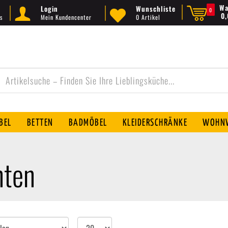
Wa
Login
Wunschliste
0
0
s
Mein Kundencenter
0 Artikel
BEL
BETTEN
BADMÖBEL
KLEIDERSCHRÄNKE
WOHNW
nten
Artikel