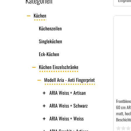
Kategorien
Küchen
Küchenzeilen
Singleküchen
Eck-Küchen
Küchen Einzelschränke
Modell Aria - Anti Fingerprint
ARIA Weiss + Artisan
Frontblend
ARIA Weiss + Schwarz
60 cm ARI
matt, hoch
ARIA Weiss + Weiss
Beschicht