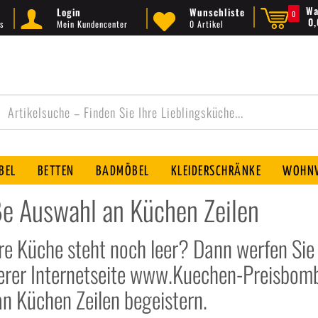
Wa
Login
Wunschliste
0
0
s
Mein Kundencenter
0 Artikel
BEL
BETTEN
BADMÖBEL
KLEIDERSCHRÄNKE
WOHNW
oße Auswahl an Küchen Zeilen
e Küche steht noch leer? Dann werfen Sie e
erer Internetseite www.Kuechen-Preisbombe
 Küchen Zeilen begeistern.