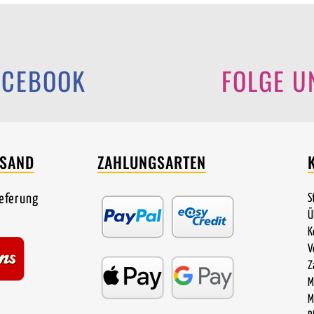
ACEBOOK
FOLGE U
RSAND
ZAHLUNGSARTEN
ieferung
S
Ü
K
V
Z
M
M