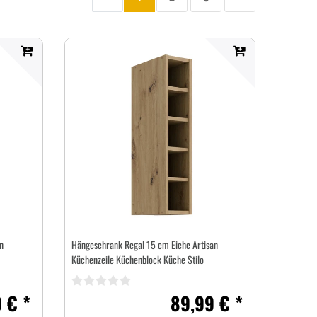
Zur
Aktuelle
Seite
Seite
Zur
vorherigen
Seite:
nächsten
Seite
Seite
n
Hängeschrank Regal 15 cm Eiche Artisan
Küchenzeile Küchenblock Küche Stilo
 € *
89,99 € *