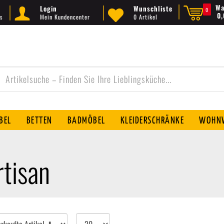
Wa
Login
Wunschliste
0
0
s
Mein Kundencenter
0 Artikel
BEL
BETTEN
BADMÖBEL
KLEIDERSCHRÄNKE
WOHNW
tisan
Artikel