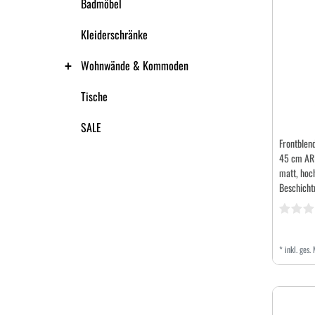
Badmöbel
Kleiderschränke
Wohnwände & Kommoden
Tische
SALE
Frontblend
45 cm ARI
matt, hoch
Beschicht
*
inkl. ges.