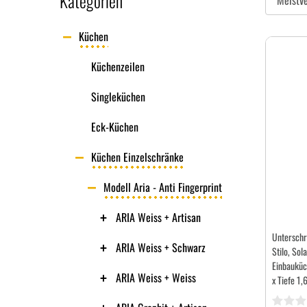
Kategorien
Küchen
Küchenzeilen
Singleküchen
Eck-Küchen
Küchen Einzelschränke
Modell Aria - Anti Fingerprint
ARIA Weiss + Artisan
Unterschr
ARIA Weiss + Schwarz
Stilo, So
Einbauküc
ARIA Weiss + Weiss
x Tiefe 1,