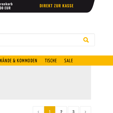
renkorb
DIREKT ZUR KASSE
,00 EUR
ÄNDE & KOMMODEN
TISCHE
SALE
1
2
3