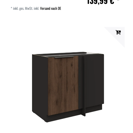
139,99 € *
*
inkl. ges. MwSt.
inkl.
Versand nach DE