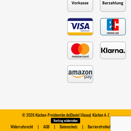
© 2026 Küchen-Preisbombe.de
|
Daniel Ulusoy
|
Küchen A-Z
Vertrag widerrufen
Widerrufsrecht
AGB
Datenschutz
Barrierefreiheit