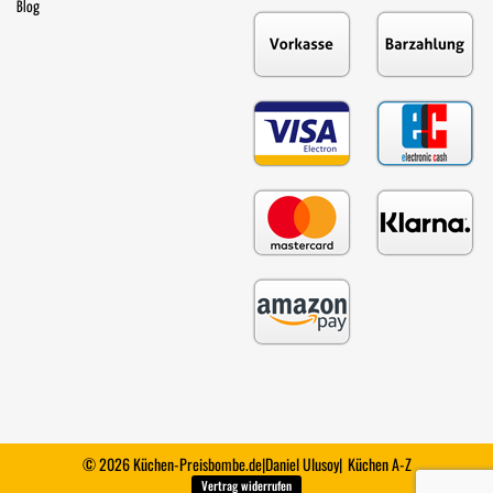
Blog
© 2026 Küchen-Preisbombe.de
|
Daniel Ulusoy
|
Küchen A-Z
Vertrag widerrufen