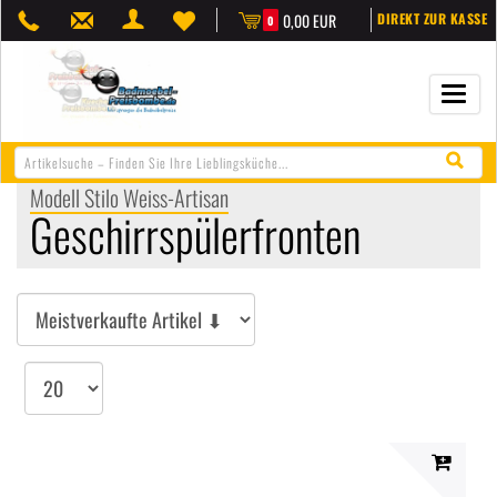
0,00 EUR
DIREKT ZUR KASSE
0
Navigat
öffnen/
Modell Stilo Weiss-Artisan
Geschirrspülerfronten
Sortieren
Artikel
pro
Seite