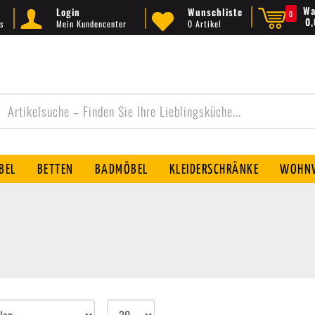
Wa
Login
Wunschliste
0
0
s
Mein Kundencenter
0 Artikel
BEL
BETTEN
BADMÖBEL
KLEIDERSCHRÄNKE
WOHNW
Artikel