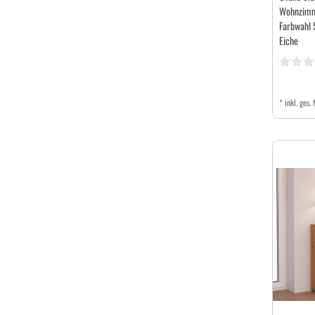
Wohnzimm
Farbwahl 
Eiche
*
inkl. ges.