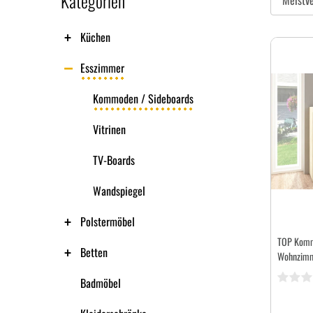
Kategorien
Küchen
Esszimmer
Kommoden / Sideboards
Vitrinen
TV-Boards
Wandspiegel
Polstermöbel
TOP Komm
Betten
Wohnzimm
Badmöbel