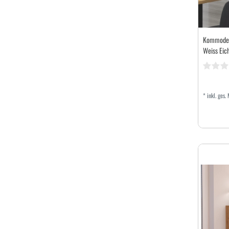
Kommode 
Weiss Eic
*
inkl. ges.