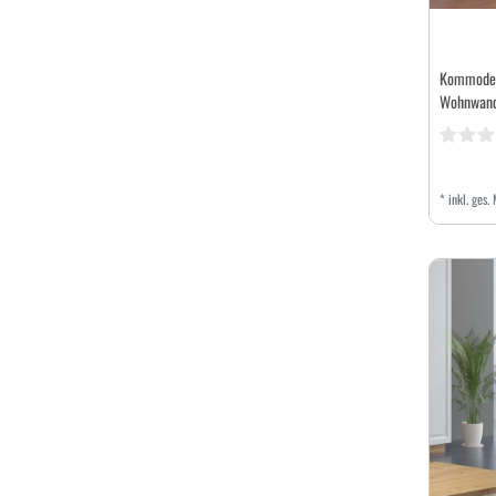
Kommode 
Wohnwand
*
inkl. ges.