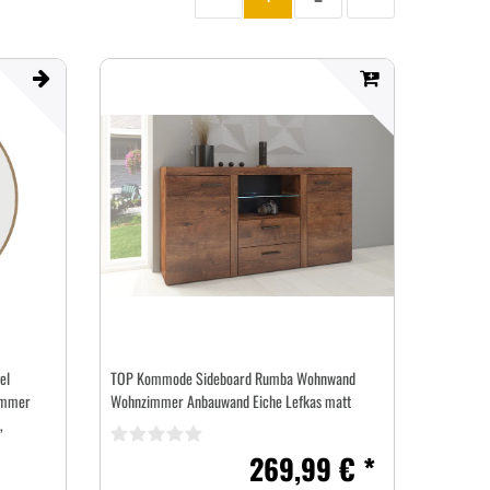
Zur
Aktuelle
Seite
Zur
vorherigen
Seite:
nächsten
Seite
Seite
el
TOP Kommode Sideboard Rumba Wohnwand
immer
Wohnzimmer Anbauwand Eiche Lefkas matt
,
269,99 € *