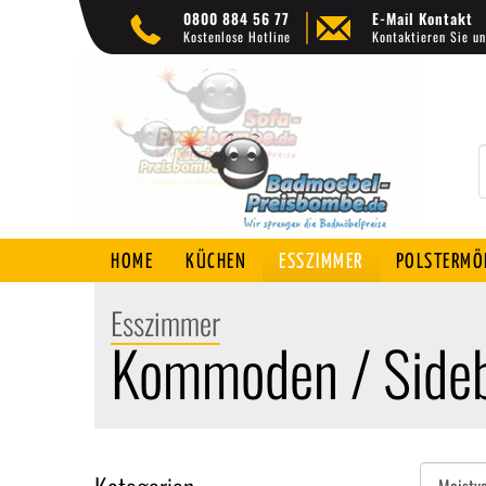
0800 884 56 77
E-Mail Kontakt
Kostenlose Hotline
Kontaktieren Sie un
HOME
KÜCHEN
ESSZIMMER
POLSTERMÖ
Esszimmer
Kommoden / Side
Sortieren