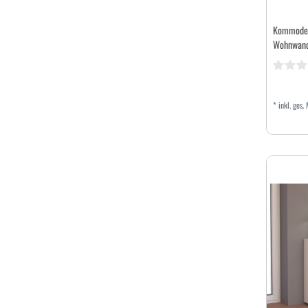
Kommode 
Wohnwand 
*
inkl. ges.