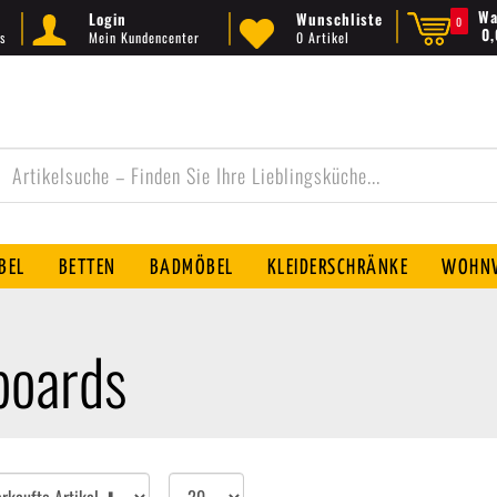
Wa
Login
Wunschliste
0
0
s
Mein Kundencenter
0 Artikel
BEL
BETTEN
BADMÖBEL
KLEIDERSCHRÄNKE
WOHNW
boards
Artikel