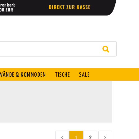
renkorb
DIREKT ZUR KASSE
,00 EUR
ÄNDE & KOMMODEN
TISCHE
SALE
1
2