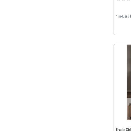
*
inkl. ges.
Ovalio S