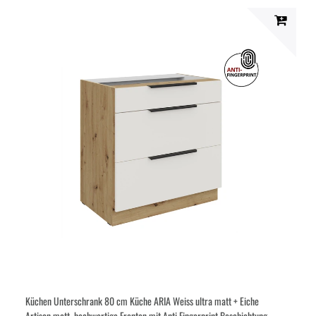
Küchen Unterschrank 80 cm Küche ARIA Weiss ultra matt + Eiche
Artisan matt, hochwertige Fronten mit Anti Fingerprint Beschichtung,