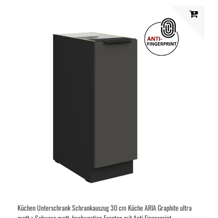
Küchen Unterschrank Schrankauszug 30 cm Küche ARIA Graphite ultra
matt + Schwarz matt, hochwertige Fronten mit Anti Fingerprint