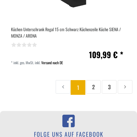
Küchen Unterschrank Regal 15 cm Schwarz Küchenzeile Küche SIENA /
MONZA / ARONA
109,99 € *
*
inkl. ges. MwSt.
inkl.
Versand nach DE
2
3
1
Zur
Seite
Seite
Zur
Aktuelle
vorherigen
näch
Seite:
Seite
Seite
FOLGE UNS AUF FACEBOOK