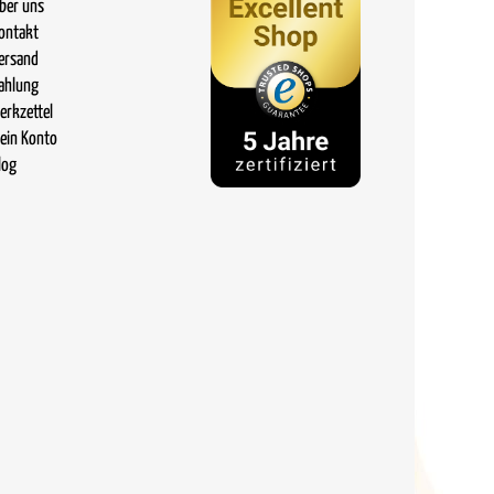
ber uns
ontakt
ersand
ahlung
erkzettel
ein Konto
log