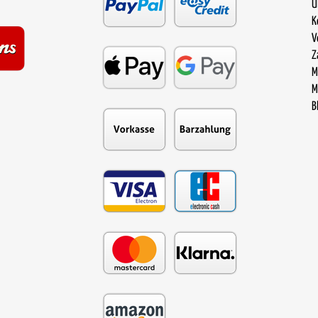
Ü
K
V
Z
M
M
B