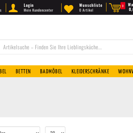
Wa
Login
Wunschliste
0
0
s
Mein Kundencenter
0 Artikel
BEL
BETTEN
BADMÖBEL
KLEIDERSCHRÄNKE
WOHNW
Artikel