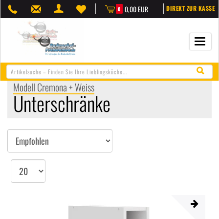
0,00 EUR
DIREKT ZUR KASSE
0
Navigat
öffnen/
Modell Cremona + Weiss
Unterschränke
Sortieren
Artikel
pro
Seite