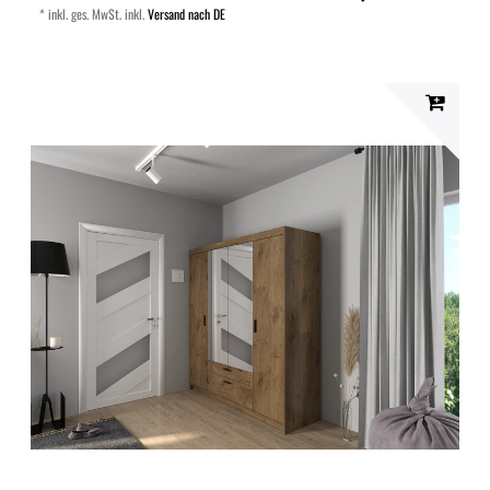
*
inkl. ges. MwSt.
inkl.
Versand nach DE