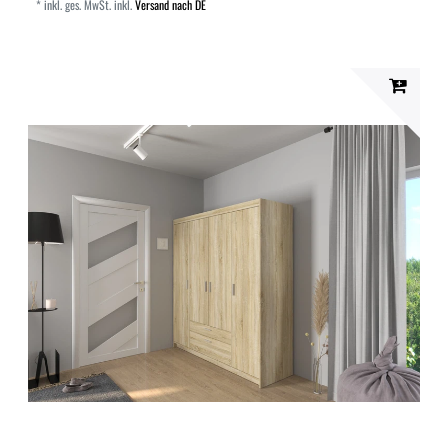
*
inkl. ges. MwSt.
inkl.
Versand nach DE