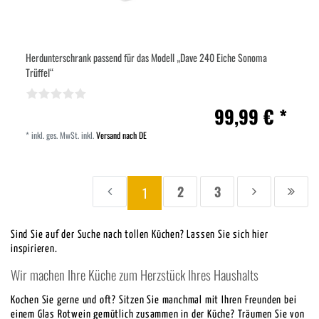
Herdunterschrank passend für das Modell „Dave 240 Eiche Sonoma
Trüffel“
99,99 € *
*
inkl. ges. MwSt.
inkl.
Versand nach DE
2
3
1
Zur
Seite
Seite
Zur
Zur
Aktuelle
vorherigen
nächsten
letzt
Seite:
Seite
Seite
Seite
Sind Sie auf der Suche nach tollen Küchen? Lassen Sie sich hier
inspirieren.
Wir machen Ihre Küche zum Herzstück Ihres Haushalts
Kochen Sie gerne und oft? Sitzen Sie manchmal mit Ihren Freunden bei
einem Glas Rotwein gemütlich zusammen in der Küche? Träumen Sie von