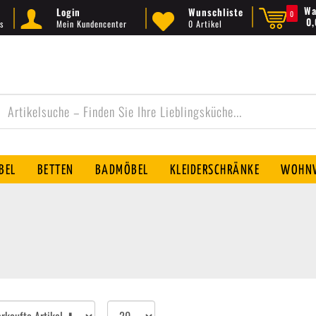
Wa
Login
Wunschliste
0
0
s
Mein Kundencenter
0 Artikel
BEL
BETTEN
BADMÖBEL
KLEIDERSCHRÄNKE
WOHNW
Artikel