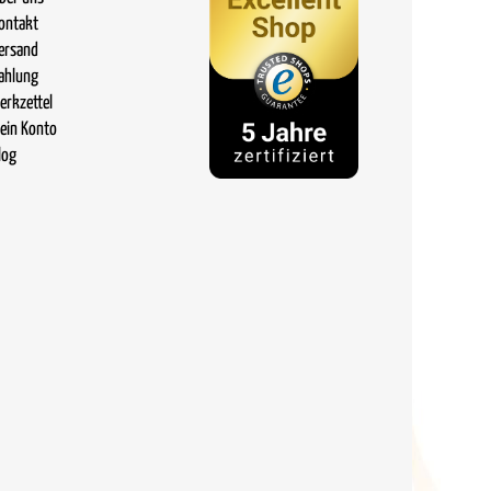
ontakt
ersand
ahlung
erkzettel
ein Konto
log