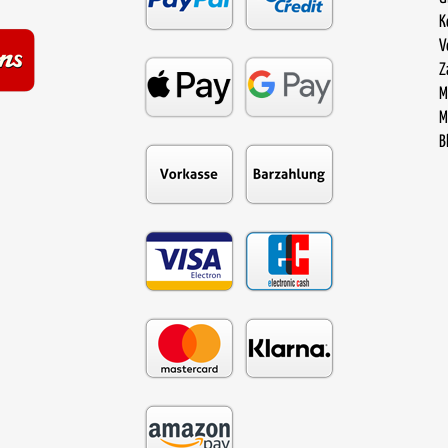
K
V
Z
M
M
B