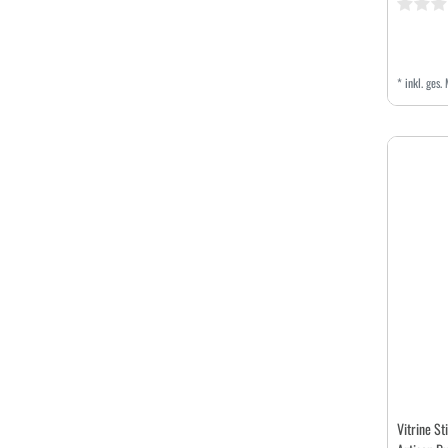
*
inkl. ges.
Vitrine S