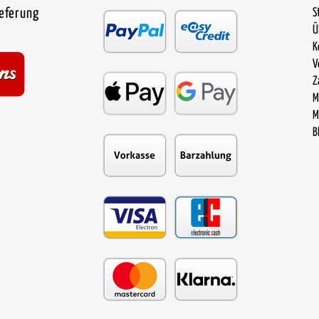
ieferung
S
Ü
K
V
Z
M
M
B