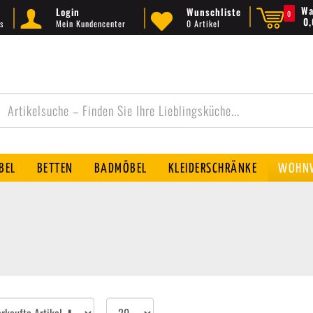
Wa
Login
Wunschliste
0
0
s
Mein Kundencenter
0 Artikel
BEL
BETTEN
BADMÖBEL
KLEIDERSCHRÄNKE
WOHNW
Artikel