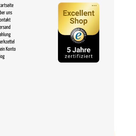
tartseite
ber uns
ontakt
ersand
ahlung
erkzettel
ein Konto
log