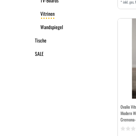
TV-Boards
*
inkl. ges.
Vitrinen
Wandspiegel
Tische
SALE
Ovalio Vit
Modern W
Cremona-E