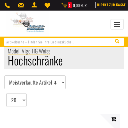
0,00 EUR
DIREKT ZUR KASSE
0
Navigat
öffnen/
Modell Vigo HG Weiss
Hochschränke
Sortieren
Artikel
pro
Seite