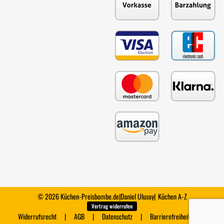
© 2026 Küchen-Preisbombe.de
|
Daniel Ulusoy
|
Küchen A-Z
Vertrag widerrufen
Widerrufsrecht
AGB
Datenschutz
Barrierefreiheit