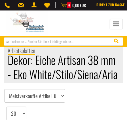
0,00 EUR
DIREKT ZUR KASSE
0
Navigat
öffnen/
Arbeitsplatten
Dekor: Eiche Artisan 38 mm
- Eko White/Stilo/Siena/Aria
Sortieren
Artikel
pro
Seite