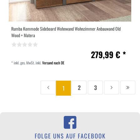
Rumba Kommode Sideboard Wohnwand Wohnzimmer Anbauwand Old
Wood + Matera
279,99 € *
*
inkl. ges. MwSt.
inkl.
Versand nach DE
2
3
1
Zur
Seite
Seite
Zur
Zur
Aktuelle
vorherigen
nächsten
letzt
Seite:
Seite
Seite
Seite
FOLGE UNS AUF FACEBOOK