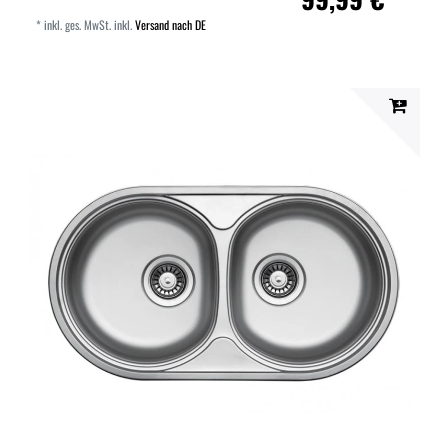
*
inkl. ges. MwSt.
inkl.
Versand nach DE