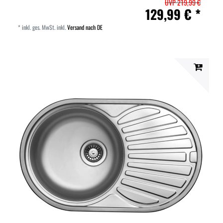
UVP 219,99 €
129,99 € *
*
inkl. ges. MwSt.
inkl.
Versand nach DE