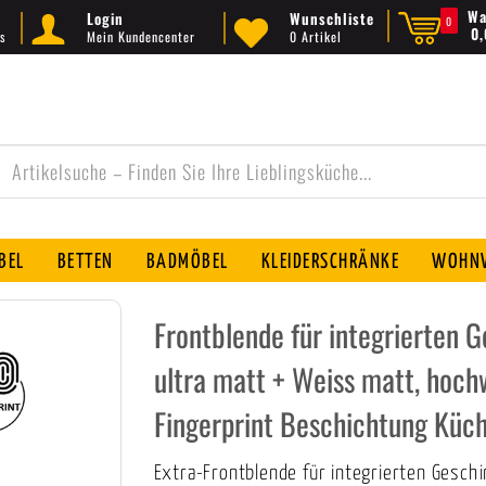
Wa
Login
Wunschliste
0
0
s
Mein Kundencenter
0 Artikel
BEL
BETTEN
BADMÖBEL
KLEIDERSCHRÄNKE
WOHNW
Frontblende für integrierten 
ultra matt + Weiss matt, hoch
Fingerprint Beschichtung Küc
Extra-Frontblende für integrierten Geschi