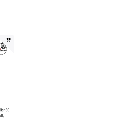
üler 60
tt,