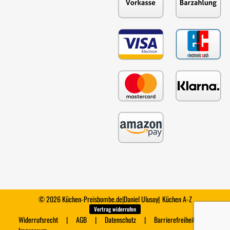
© 2026 Küchen-Preisbombe.de
|
Daniel Ulusoy
|
Küchen A-Z
Vertrag widerrufen
Widerrufsrecht
AGB
Datenschutz
Barrierefreiheit