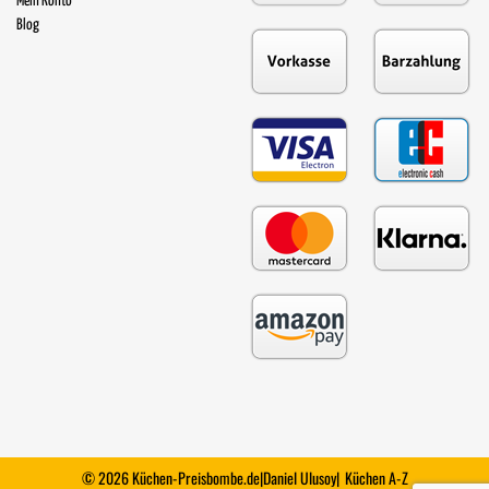
Mein Konto
Blog
© 2026 Küchen-Preisbombe.de
|
Daniel Ulusoy
|
Küchen A-Z