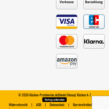
© 2026 Küchen-Preisbombe.de
|
Daniel Ulusoy
|
Küchen A-Z
Vertrag widerrufen
Widerrufsrecht
AGB
Datenschutz
Barrierefreiheit