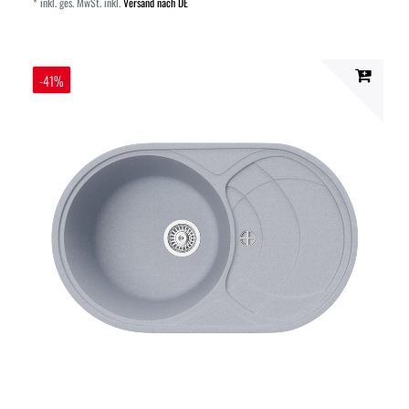
*
inkl. ges. MwSt.
inkl.
Versand nach DE
-41%