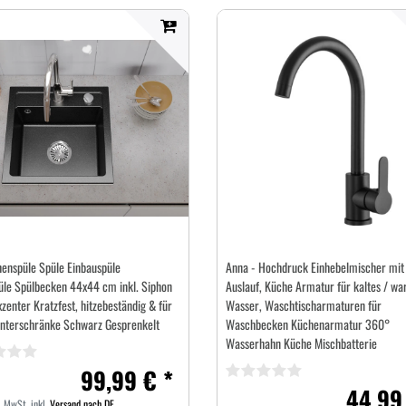
enspüle Spüle Einbauspüle
Anna - Hochdruck Einhebelmischer mi
üle Spülbecken 44x44 cm inkl. Siphon
Auslauf, Küche Armatur für kaltes / w
zenter Kratzfest, hitzebeständig & für
Wasser, Waschtischarmaturen für
nterschränke Schwarz Gesprenkelt
Waschbecken Küchenarmatur 360°
Wasserhahn Küche Mischbatterie
99,99 € *
44,99
s. MwSt.
inkl.
Versand nach DE