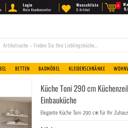
Wa
Login
Wunschliste
0
0
s
Mein Kundencenter
0 Artikel
BEL
BETTEN
BADMÖBEL
KLEIDERSCHRÄNKE
WOHNW
Küche Toni 290 cm Küchenzei
Einbauküche
Elegante Küche Toni 290 cm für Ihr Zuhau