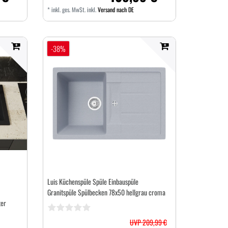
*
inkl. ges. MwSt.
inkl.
Versand nach DE
-38%
Luis Küchenspüle Spüle Einbauspüle
Granitspüle Spülbecken 78x50 hellgrau croma
ter
UVP 209,99 €