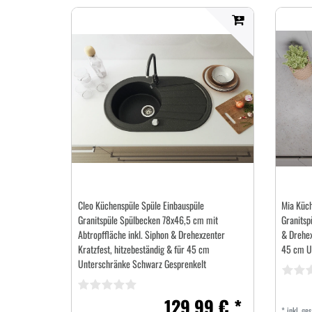
Cleo Küchenspüle Spüle Einbauspüle
Mia Küch
Granitspüle Spülbecken 78x46,5 cm mit
Granitsp
Abtropffläche inkl. Siphon & Drehexzenter
& Drehex
Kratzfest, hitzebeständig & für 45 cm
45 cm U
Unterschränke Schwarz Gesprenkelt
129,99 € *
*
inkl. ge