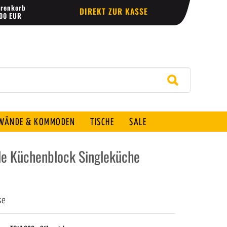
renkorb
DIREKT ZUR KASSE
,00 EUR
ÄNDE & KOMMODEN
TISCHE
SALE
le Küchenblock Singleküche
se