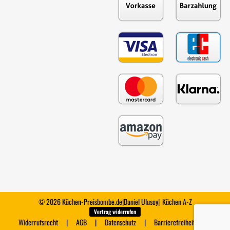
© 2026 Küchen-Preisbombe.de
|
Daniel Ulusoy
|
Küchen A-Z
Vertrag widerrufen
Widerrufsrecht
AGB
Datenschutz
Barrierefreiheit