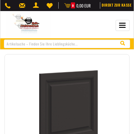
0,00 EUR
DIREKT ZUR KASSE
0
Navigat
öffnen/