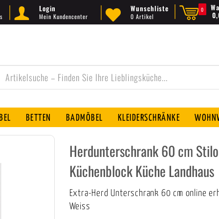
Wa
Login
Wunschliste
0
0
s
Mein Kundencenter
0 Artikel
BEL
BETTEN
BADMÖBEL
KLEIDERSCHRÄNKE
WOHNW
Herdunterschrank 60 cm Stilo
Küchenblock Küche Landhaus
Extra-Herd Unterschrank 60 cm online erh
Weiss