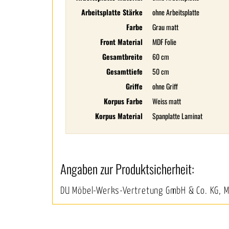
Arbeitsplatte Stärke
ohne Arbeitsplatte
Farbe
Grau matt
Front Material
MDF Folie
Gesamtbreite
60 cm
Gesamttiefe
50 cm
Griffe
ohne Griff
Korpus Farbe
Weiss matt
Korpus Material
Spanplatte Laminat
Angaben zur Produktsicherheit:
DU Möbel-Werks-Vertretung GmbH & Co. KG, 