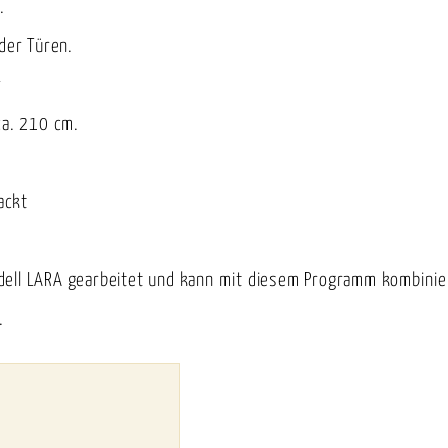
.
der Türen.
r
ca. 210 cm.
ackt
dell LARA gearbeitet und kann mit diesem Programm kombinie
.