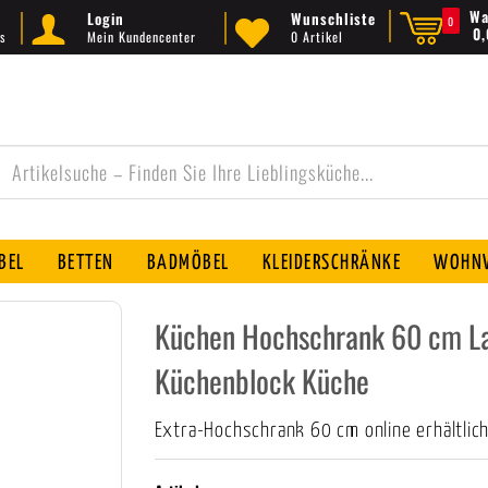
Wa
Login
Wunschliste
0
0
s
Mein Kundencenter
0 Artikel
BEL
BETTEN
BADMÖBEL
KLEIDERSCHRÄNKE
WOHNW
Küchen Hochschrank 60 cm La
Küchenblock Küche
Extra-Hochschrank 60 cm online erhältlic