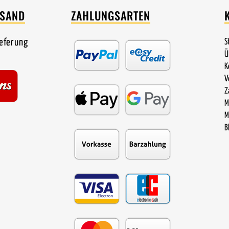
RSAND
ZAHLUNGSARTEN
ieferung
S
Ü
K
V
Z
M
M
B