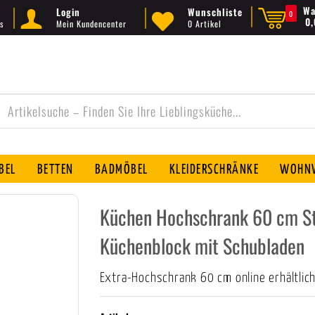
Wa
Login
Wunschliste
0
0
s
Mein Kundencenter
0 Artikel
BEL
BETTEN
BADMÖBEL
KLEIDERSCHRÄNKE
WOHNW
Küchen Hochschrank 60 cm Sti
Küchenblock mit Schubladen
Extra-Hochschrank 60 cm online erhältlic