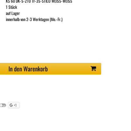
KS 60 DK-S-210 1F-3S-STILO WEISS-WEISS
1 Stück
auf Lager
innerhalb von 2-3 Werktagen (Mo.-Fr.)
In den Warenkorb
+1