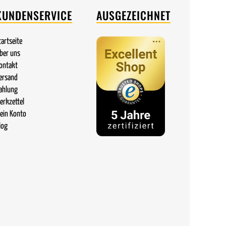
KUNDENSERVICE
AUSGEZEICHNET
tartseite
ber uns
ontakt
ersand
ahlung
erkzettel
ein Konto
log