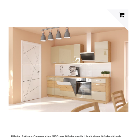
Küche Artisan Cappuccino 250 cm Küchenzeile Hochglanz Küchenblock