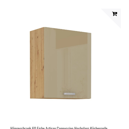
Hängeschrank 60 Eiche Artisan Cappuccino Hochglanz Küchenzeile