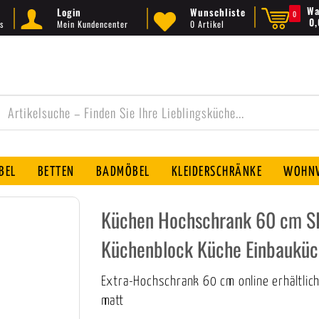
Wa
Login
Wunschliste
0
0
s
Mein Kundencenter
0 Artikel
BEL
BETTEN
BADMÖBEL
KLEIDERSCHRÄNKE
WOHNW
Küchen Hochschrank 60 cm SI
Küchenblock Küche Einbauküc
Extra-Hochschrank 60 cm online erhältli
matt