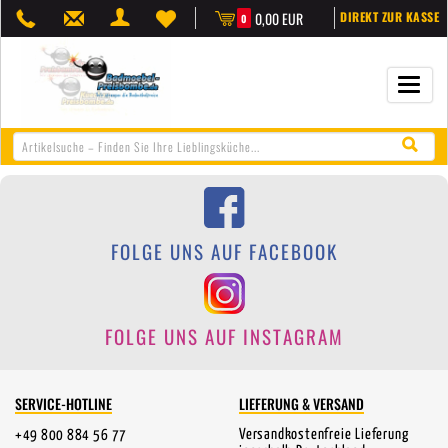
0,00 EUR
DIREKT ZUR KASSE
0
Navigat
öffnen/
FOLGE UNS AUF FACEBOOK
FOLGE UNS AUF INSTAGRAM
SERVICE-HOTLINE
LIEFERUNG & VERSAND
Versandkostenfreie Lieferung
+49 800 884 56 77