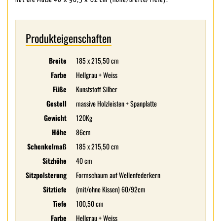
Produkteigenschaften
Breite
185 x 215,50 cm
Farbe
Hellgrau + Weiss
Füße
Kunststoff Silber
Gestell
massive Holzleisten + Spanplatte
Gewicht
120Kg
Höhe
86cm
Schenkelmaß
185 x 215,50 cm
Sitzhöhe
40 cm
Sitzpolsterung
Formschaum auf Wellenfederkern
Sitztiefe
(mit/ohne Kissen) 60/92cm
Tiefe
100,50 cm
Farbe
Hellgrau + Weiss