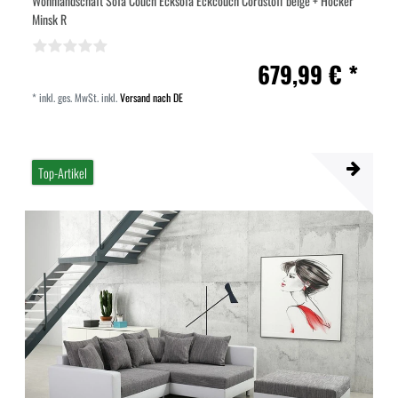
Wohnlandschaft Sofa Couch Ecksofa Eckcouch Cordstoff beige + Hocker
Minsk R
679,99 € *
*
inkl. ges. MwSt.
inkl.
Versand nach DE
Top-Artikel