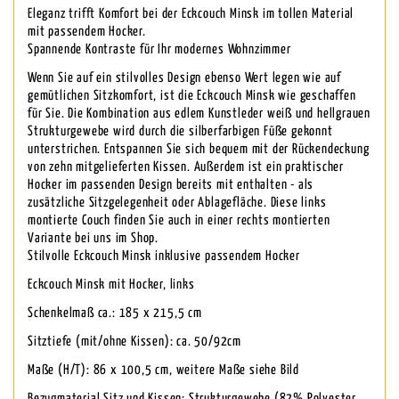
Eleganz trifft Komfort bei der Eckcouch Minsk im tollen Material
mit passendem Hocker.
Spannende Kontraste für Ihr modernes Wohnzimmer
Wenn Sie auf ein stilvolles Design ebenso Wert legen wie auf
gemütlichen Sitzkomfort, ist die Eckcouch Minsk wie geschaffen
für Sie. Die Kombination aus edlem Kunstleder weiß und hellgrauen
Strukturgewebe wird durch die silberfarbigen Füße gekonnt
unterstrichen. Entspannen Sie sich bequem mit der Rückendeckung
von zehn mitgelieferten Kissen. Außerdem ist ein praktischer
Hocker im passenden Design bereits mit enthalten - als
zusätzliche Sitzgelegenheit oder Ablagefläche. Diese links
montierte Couch finden Sie auch in einer rechts montierten
Variante bei uns im Shop.
Stilvolle Eckcouch Minsk inklusive passendem Hocker
Eckcouch Minsk mit Hocker, links
Schenkelmaß ca.: 185 x 215,5 cm
Sitztiefe (mit/ohne Kissen): ca. 50/92cm
Maße (H/T): 86 x 100,5 cm, weitere Maße siehe Bild
Bezugmaterial Sitz und Kissen: Strukturgewebe (82% Polyester,