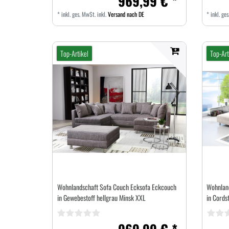
969,99 € *
*
inkl. ges. MwSt.
inkl.
Versand nach DE
*
inkl. ge
Top-Artikel
Top-Art
Wohnlandschaft Sofa Couch Ecksofa Eckcouch
Wohnlan
in Gewebestoff hellgrau Minsk XXL
in Cords