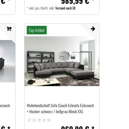
 € *
989,99 € *
*
inkl. ges. MwSt.
inkl.
Versand nach DE
Top-Artikel
ckcouch
Wohnlandschaft Sofa Couch Ecksofa Eckcouch
+ Hocker schwarz / hellgrau Minsk XXL