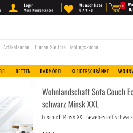
Wa
Login
Wunschliste
0
0
s
Mein Kundencenter
0 Artikel
BEL
BETTEN
BADMÖBEL
KLEIDERSCHRÄNKE
WOHNW
Wohnlandschaft Sofa Couch Ec
schwarz Minsk XXL
Eckcouch Minsk XXL Gewebestoff schwarz