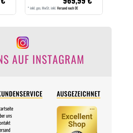
 € *
969,99 € *
*
inkl. ges. MwSt.
inkl.
Versand nach DE
NS AUF INSTAGRAM
KUNDENSERVICE
AUSGEZEICHNET
tartseite
ber uns
ontakt
ersand