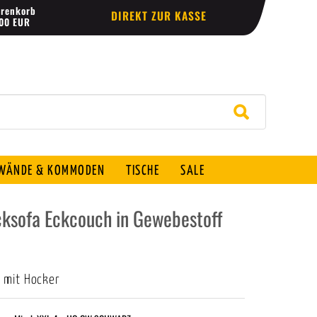
renkorb
DIREKT ZUR KASSE
,00 EUR
ÄNDE & KOMMODEN
TISCHE
SALE
ksofa Eckcouch in Gewebestoff
 mit Hocker