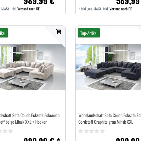
989,99 € *
589,99
s. MwSt.
inkl.
Versand nach DE
*
inkl. ges. MwSt.
inkl.
Versand nach DE
ikel
Top-Artikel
dschaft Sofa Couch Ecksofa Eckcouch
Wohnlandschaft Sofa Couch Ecksofa E
toff beige Minsk XXL + Hocker
Cordstoff Graphite grau Minsk XXL