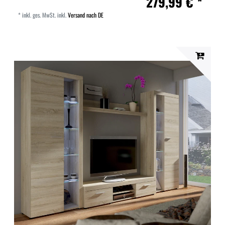
279,99 € *
*
inkl. ges. MwSt.
inkl.
Versand nach DE