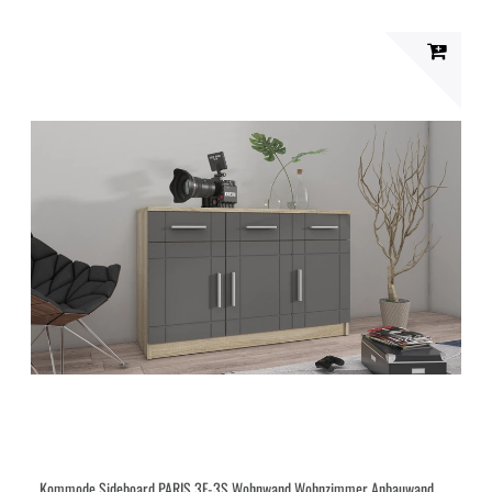
Kommode Sideboard PARIS 3F-3S Wohnwand Wohnzimmer Anbauwand